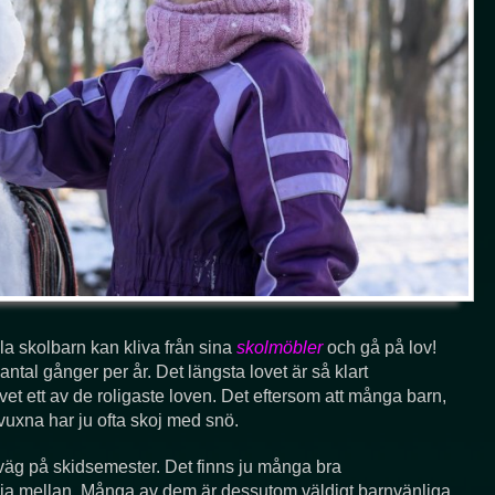
lla skolbarn kan kliva från sina
skolmöbler
och gå på lov!
 antal gånger per år. Det längsta lovet är så klart
vet ett av de roligaste loven. Det eftersom att många barn,
 vuxna har ju ofta skoj med snö.
a iväg på skidsemester. Det finns ju många bra
älja mellan. Många av dem är dessutom väldigt barnvänliga,