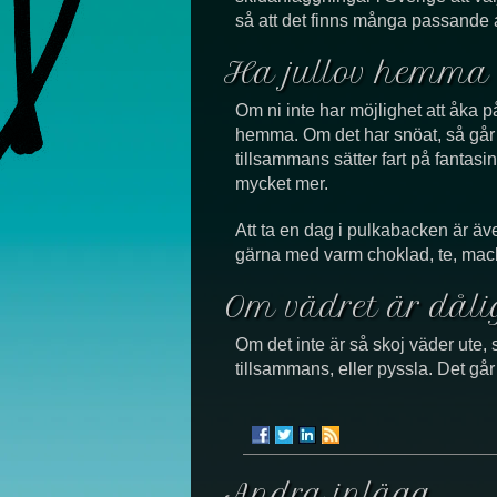
så att det finns många passande a
Ha jullov hemma
Om ni inte har möjlighet att åka på 
hemma. Om det har snöat, så går 
tillsammans sätter fart på fantasi
mycket mer.
Att ta en dag i pulkabacken är även
gärna med varm choklad, te, mackor
Om vädret är dåli
Om det inte är så skoj väder ute, 
tillsammans, eller pyssla. Det gå
Andra inlägg