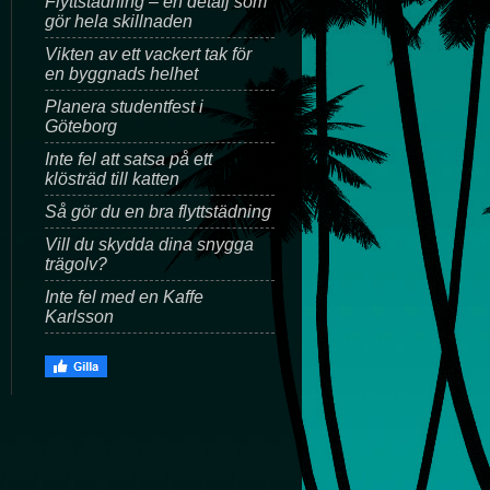
Flyttstädning – en detalj som
gör hela skillnaden
Vikten av ett vackert tak för
en byggnads helhet
Planera studentfest i
Göteborg
Inte fel att satsa på ett
klösträd till katten
Så gör du en bra flyttstädning
Vill du skydda dina snygga
trägolv?
Inte fel med en Kaffe
Karlsson