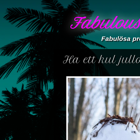
Fabulous
Fabulösa pr
Ha ett kul jull