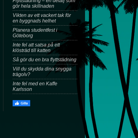
Flyttstädning – en detalj som
gör hela skillnaden
Vikten av ett vackert tak för
en byggnads helhet
Planera studentfest i
Göteborg
Inte fel att satsa på ett
klösträd till katten
Så gör du en bra flyttstädning
Vill du skydda dina snygga
trägolv?
Inte fel med en Kaffe
Karlsson