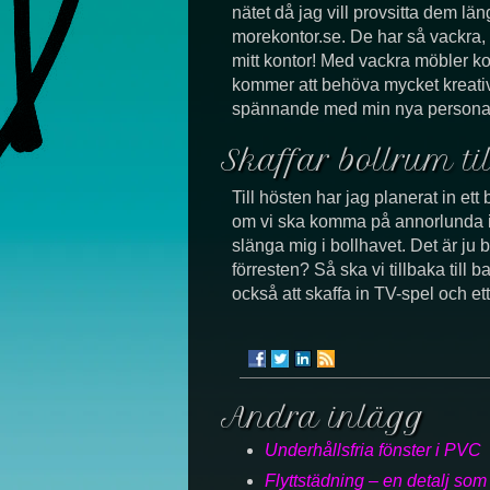
nätet då jag vill provsitta dem l
morekontor.se. De har så vackra, 
mitt kontor! Med vackra möbler ko
kommer att behöva mycket kreativite
spännande med min nya persona
Skaffar bollrum til
Till hösten har jag planerat in et
om vi ska komma på annorlunda id
slänga mig i bollhavet. Det är ju
förresten? Så ska vi tillbaka til
också att skaffa in TV-spel och ett
Andra inlägg
Underhållsfria fönster i PVC
Flyttstädning – en detalj som