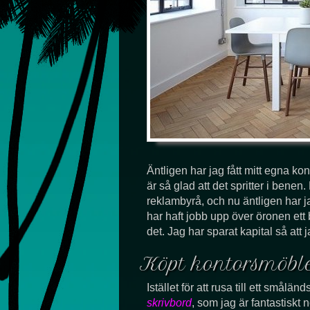
Äntligen har jag fått mitt egna ko
är så glad att det spritter i ben
reklambyrå, och nu äntligen har j
har haft jobb upp över öronen ett 
det. Jag har sparat kapital så at
Köpt kontorsmöble
Istället för att rusa till ett smål
skrivbord
, som jag är fantastiskt 