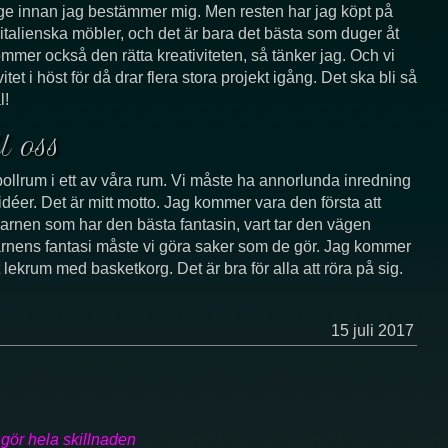
änge innan jag bestämmer mig. Men resten har jag köpt på
italienska möbler, och det är bara det bästa som duger åt
mmer också den rätta kreativiteten, så tänker jag. Och vi
t i höst för då drar flera stora projekt igång. Det ska bli så
l!
l oss
t bollrum i ett av våra rum. Vi måste ha annorlunda inredning
éer. Det är mitt motto. Jag kommer vara den första att
 barnen som har den bästa fantasin, vart tar den vägen
l barnens fantasi måste vi göra saker som de gör. Jag kommer
 lekrum med basketkorg. Det är bra för alla att röra på sig.
15 juli 2017
 gör hela skillnaden