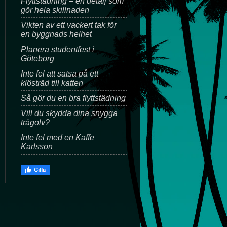
Flyttstädning – en detalj som
gör hela skillnaden
Vikten av ett vackert tak för
en byggnads helhet
Planera studentfest i
Göteborg
Inte fel att satsa på ett
klösträd till katten
Så gör du en bra flyttstädning
Vill du skydda dina snygga
trägolv?
Inte fel med en Kaffe
Karlsson