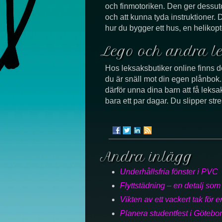
och finmotoriken. Den ger dessuto
och att kunna tyda instruktioner. 
hur du bygger ett hus, en helikopt
Lego och andra le
Hos leksaksbutiker online finns d
du är snäll mot din egen plånbok.
därför unna dina barn att få leksak
bara ett par dagar. Du slipper str
Andra inlägg
Underhållsfria fönster i PVC
Flyttstädning – en detalj som
Vikten av ett vackert tak för
Planera studentfest i Götebo