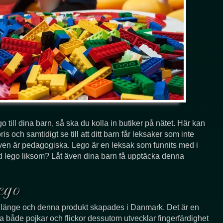
o till dina barn, så ska du kolla in butiker på nätet. Här kan
pris och samtidigt se till att ditt barn får leksaker som inte
även är pedagogiska. Lego är en leksak som funnits med i
d lego liksom? Låt även dina barn få upptäcka denna
ego
t länge och denna produkt skapades i Danmark. Det är en
oa både pojkar och flickor dessutom utvecklar fingerfärdighet