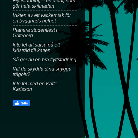
Flyttstädning – en detalj som
gör hela skillnaden
Vikten av ett vackert tak för
en byggnads helhet
Planera studentfest i
Göteborg
Inte fel att satsa på ett
klösträd till katten
Så gör du en bra flyttstädning
Vill du skydda dina snygga
trägolv?
Inte fel med en Kaffe
Karlsson