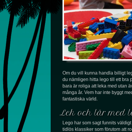
Om du vill kunna handla billigt leg
du nämligen hitta lego till ett bra 
bara är roliga att leka med utan 
många år. Vem har inte byggt me
fantastiska värld.
Lek och lär med l
Lego har som sagt funnits väldig
tidlös klassiker som förutom att r