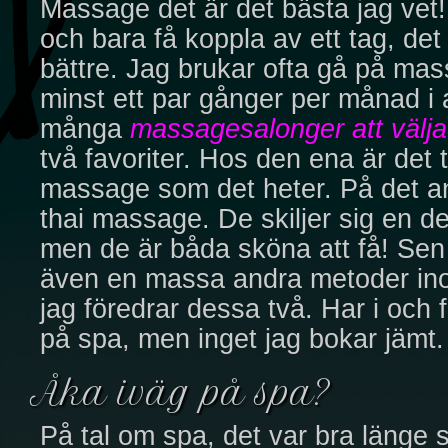
Massage det är det bästa jag vet! 
och bara få koppla av ett tag, det
bättre. Jag brukar ofta gå på ma
minst ett par gånger per månad i al
många
massagesalonger att välja
två favoriter. Hos den ena är det 
massage som det heter. På det and
thai massage. De skiljer sig en d
men de är båda sköna att få! Sen f
även en massa andra metoder i
jag föredrar dessa två. Har i och f
på spa, men inget jag bokar jämt.
Åka iväg på spa?
På tal om spa, det var bra länge 